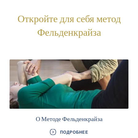
Откройте для себя метод
Фельденкрайза
О Методе Фельденкрайза
ПОДРОБНЕЕ