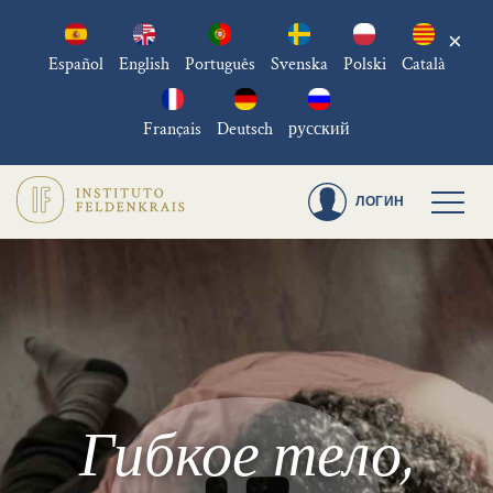
×
Español
English
Português
Svenska
Polski
Català
Français
Deutsch
русский
ЛОГИН
Гибкое тело,