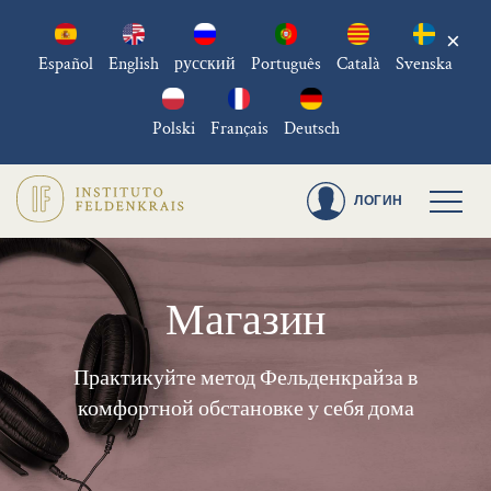
×
Español
English
русский
Português
Català
Svenska
Polski
Français
Deutsch
ЛОГИН
Магазин
Практикуйте метод Фельденкрайза в
комфортной обстановке у себя дома