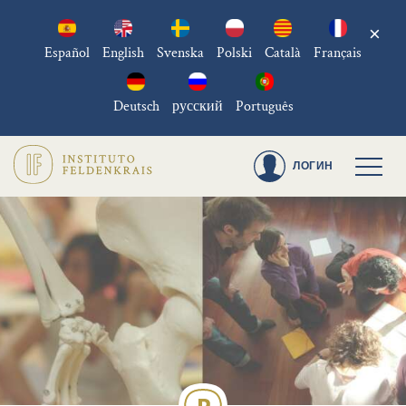
×
Español
English
Svenska
Polski
Català
Français
Deutsch
русский
Português
ЛОГИН