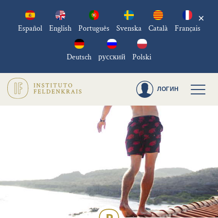
×
Español
English
Português
Svenska
Català
Français
Deutsch
русский
Polski
ЛОГИН