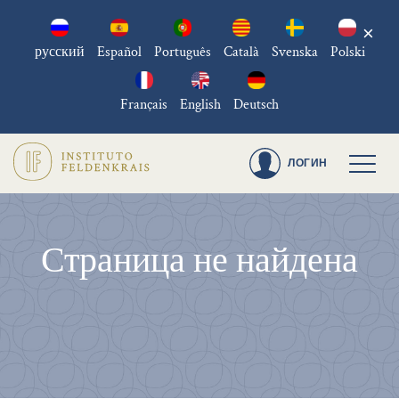
×
русский
Español
Português
Català
Svenska
Polski
Français
English
Deutsch
ЛОГИН
Страница не найдена