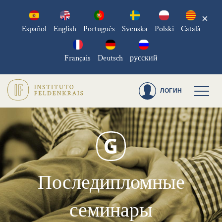
×
Español
English
Português
Svenska
Polski
Català
Français
Deutsch
русский
ЛОГИН
Последипломные
семинары