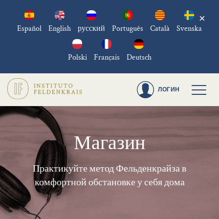
×
Español
English
русский
Português
Català
Svenska
Polski
Français
Deutsch
ЛОГИН
Магазин
Практикуйте метод Фельденкрайза в
комфортной обстановке у себя дома