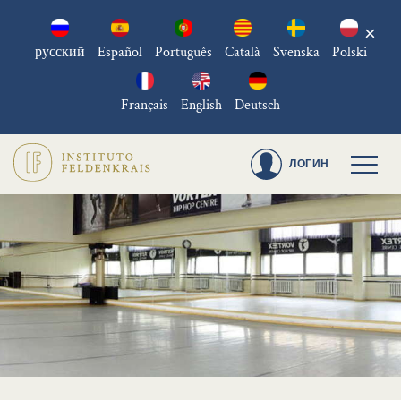
×
русский
Español
Português
Català
Svenska
Polski
Français
English
Deutsch
ЛОГИН