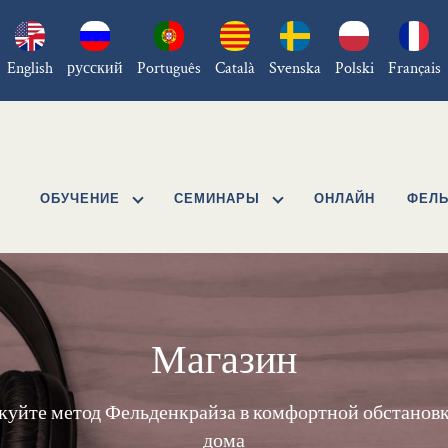
English
русский
Português
Català
Svenska
Polski
Français
ОБУЧЕНИЕ
СЕМИНАРЫ
ОНЛАЙН
ФЕЛЬ
Магазин
уйте метод Фельденкрайза в комфортной обстановк
дома