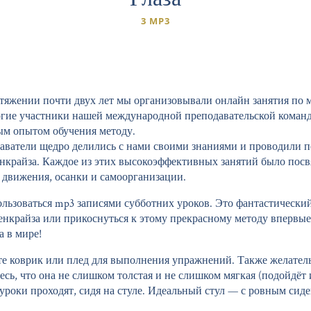
3 MP3
тяжении почти двух лет мы организовывали онлайн занятия по 
гие участники нашей международной преподавательской коман
ым опытом обучения методу.
ватели щедро делились с нами своими знаниями и проводили п
крайза. Каждое из этих высокоэффективных занятий было пос
 движения, осанки и самоорганизации.
льзоваться mp3 записями субботних уроков. Это фантастически
енкрайза или прикоснуться к этому прекрасному методу впервы
 в мире!
те коврик или плед для выполнения упражнений. Также желател
есь, что она не слишком толстая и не слишком мягкая (подойдёт
уроки проходят, сидя на стуле. Идеальный стул — с ровным сиде