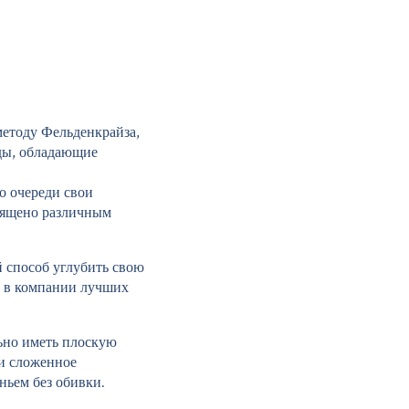
методу Фельденкрайза,
ды, обладающие
о очереди свои
вящено различным
й способ углубить свою
е в компании лучших
ьно иметь плоскую
 и сложенное
ньем без обивки.